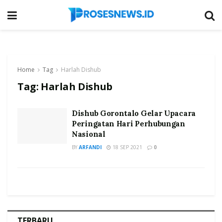
Home
Tag
Harlah Dishub
Tag:
Harlah Dishub
Dishub Gorontalo Gelar Upacara
Peringatan Hari Perhubungan
Nasional
BY
ARFANDI
18 SEP 2021
0
TERBARU