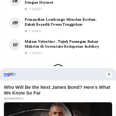
Dengan Hormat
1 SHARES
Pemandian Lombongo Menelan Korban,
Kakak Beradik Tewas Tenggelam
0 SHARES
Malam Valentine , Tujuh Pasangan Bukan
Muhrim di Gorontalo Kedapatan Indehoy
1 SHARES
Home
Tentang
Kontak
Redaksi
Pedoman Media Siber