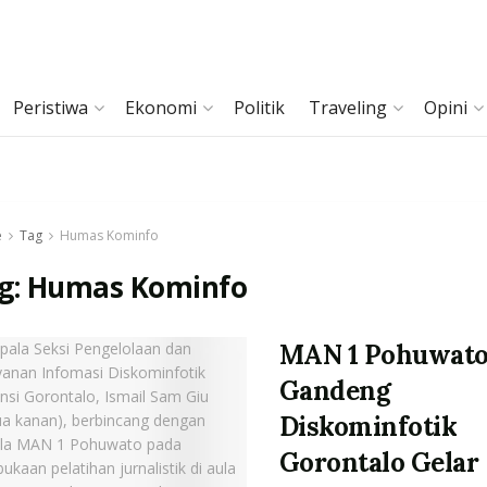
Peristiwa
Ekonomi
Politik
Traveling
Opini
e
Tag
Humas Kominfo
g:
Humas Kominfo
MAN 1 Pohuwat
Gandeng
Diskominfotik
Gorontalo Gelar