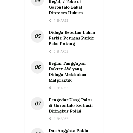
Ilegal, 7 Toko di
Gorontalo Bakal
Diproses Hukum
1 SHARES
Diduga Rebutan Lahan
Parkir, Petugas Parkir
Baku Potong
0 SHARES
Begini Tanggapan
Dokter AW yang
Diduga Melakukan
Malpraktik
1 SHARES
Pengedar Uang Palsu
di Gorontalo Berhasil
Diringkus Polisi
1 SHARES
Dua Anggota Polda