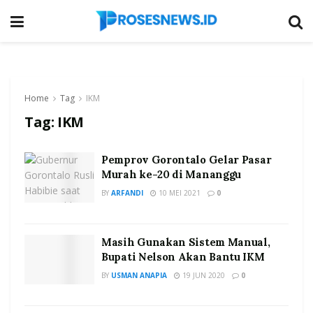
Home
Tag
IKM
Tag:
IKM
Pemprov Gorontalo Gelar Pasar
Murah ke-20 di Mananggu
BY
ARFANDI
10 MEI 2021
0
Masih Gunakan Sistem Manual,
Bupati Nelson Akan Bantu IKM
BY
USMAN ANAPIA
19 JUN 2020
0