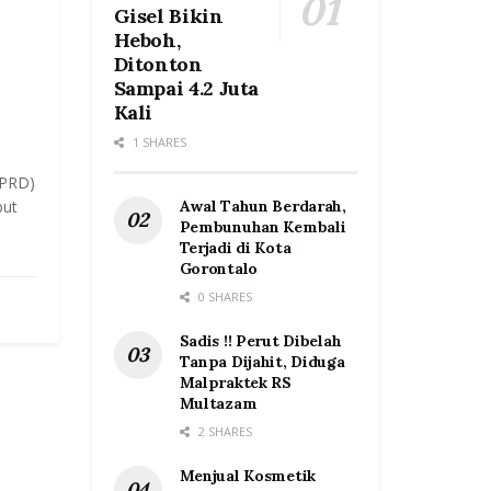
Gisel Bikin
Heboh,
Ditonton
Sampai 4.2 Juta
Kali
1 SHARES
DPRD)
but
Awal Tahun Berdarah,
Pembunuhan Kembali
Terjadi di Kota
Gorontalo
0 SHARES
Sadis !! Perut Dibelah
Tanpa Dijahit, Diduga
Malpraktek RS
Multazam
2 SHARES
Menjual Kosmetik