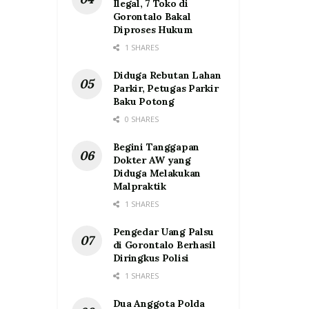
Ilegal, 7 Toko di
Gorontalo Bakal
Diproses Hukum
1 SHARES
Diduga Rebutan Lahan
Parkir, Petugas Parkir
Baku Potong
0 SHARES
Begini Tanggapan
Dokter AW yang
Diduga Melakukan
Malpraktik
1 SHARES
Pengedar Uang Palsu
di Gorontalo Berhasil
Diringkus Polisi
1 SHARES
Dua Anggota Polda