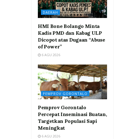
DAERAH
HMI Bone Bolango Minta
Kadis PMD dan Kabag ULP
Dicopot atas Dugaan “Abuse
of Power”
6 AGU 2026
PEMPROV GORONTALO
Pemprov Gorontalo
Percepat Inseminasi Buatan,
Targetkan Populasi Sapi
Meningkat
6 AGU 2026