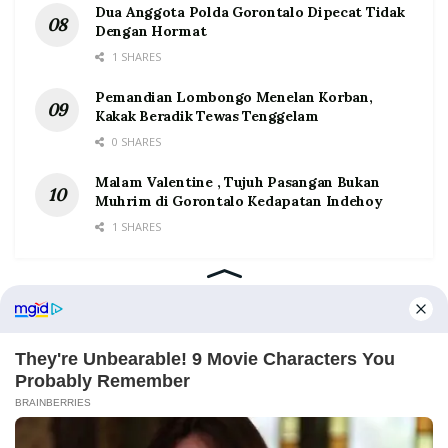
Dua Anggota Polda Gorontalo Dipecat Tidak
Dengan Hormat
1 SHARES
Pemandian Lombongo Menelan Korban,
Kakak Beradik Tewas Tenggelam
0 SHARES
Malam Valentine , Tujuh Pasangan Bukan
Muhrim di Gorontalo Kedapatan Indehoy
1 SHARES
Home
Tentang
Kontak
Redaksi
Pedoman Media Siber