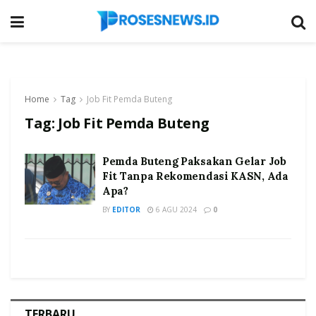
Home
Tag
Job Fit Pemda Buteng
Tag:
Job Fit Pemda Buteng
Pemda Buteng Paksakan Gelar Job
Fit Tanpa Rekomendasi KASN, Ada
Apa?
BY
EDITOR
6 AGU 2024
0
TERBARU