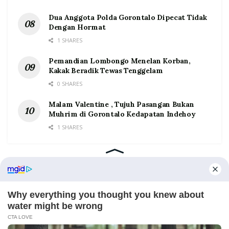
Dua Anggota Polda Gorontalo Dipecat Tidak
Dengan Hormat
1 SHARES
Pemandian Lombongo Menelan Korban,
Kakak Beradik Tewas Tenggelam
0 SHARES
Malam Valentine , Tujuh Pasangan Bukan
Muhrim di Gorontalo Kedapatan Indehoy
1 SHARES
Home
Tentang
Kontak
Redaksi
Pedoman Media Siber