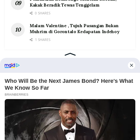
Kakak Beradik Tewas Tenggelam
0 SHARES
Malam Valentine , Tujuh Pasangan Bukan
Muhrim di Gorontalo Kedapatan Indehoy
1 SHARES
Home
Tentang
Kontak
Redaksi
Pedoman Media Siber
©2026 Prosesnews.id. All Rights Reserved.