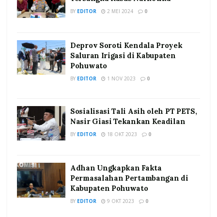
BY
EDITOR
2 MEI 2024
0
Deprov Soroti Kendala Proyek
Saluran Irigasi di Kabupaten
Pohuwato
BY
EDITOR
1 NOV 2023
0
Sosialisasi Tali Asih oleh PT PETS,
Nasir Giasi Tekankan Keadilan
BY
EDITOR
18 OKT 2023
0
Adhan Ungkapkan Fakta
Permasalahan Pertambangan di
Kabupaten Pohuwato
BY
EDITOR
9 OKT 2023
0