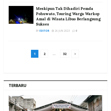
Meskipun Tak Dihadiri Pemda
Pohuwato, Touring Warga Warkop
Amal di Wisata Libuo Berlangsung
Sukses
BY
EDITOR
26 JUN 2023
0
1
2
…
32
TERBARU