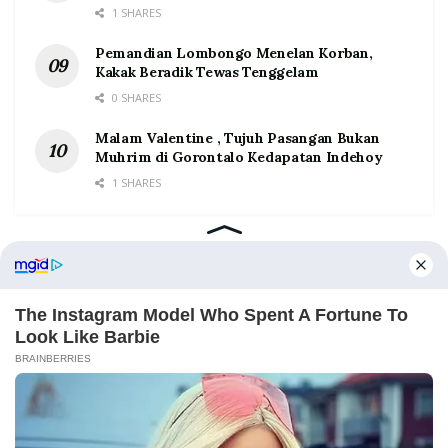
1 SHARES
Pemandian Lombongo Menelan Korban,
Kakak Beradik Tewas Tenggelam
0 SHARES
Malam Valentine , Tujuh Pasangan Bukan
Muhrim di Gorontalo Kedapatan Indehoy
1 SHARES
Home
Tentang
Kontak
Redaksi
Pedoman Media Siber
©2026 Prosesnews.id. All Rights Reserved.