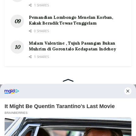
1 SHARES
Pemandian Lombongo Menelan Korban,
Kakak Beradik Tewas Tenggelam
0 SHARES
Malam Valentine , Tujuh Pasangan Bukan
Muhrim di Gorontalo Kedapatan Indehoy
1 SHARES
Home
Tentang
Kontak
Redaksi
Pedoman Media Siber
©2026 Prosesnews.id. All Rights Reserved.