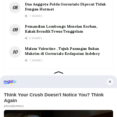
Dua Anggota Polda Gorontalo Dipecat Tidak
Dengan Hormat
1 SHARES
Pemandian Lombongo Menelan Korban,
Kakak Beradik Tewas Tenggelam
0 SHARES
Malam Valentine , Tujuh Pasangan Bukan
Muhrim di Gorontalo Kedapatan Indehoy
1 SHARES
Home
Tentang
Kontak
Redaksi
Pedoman Media Siber