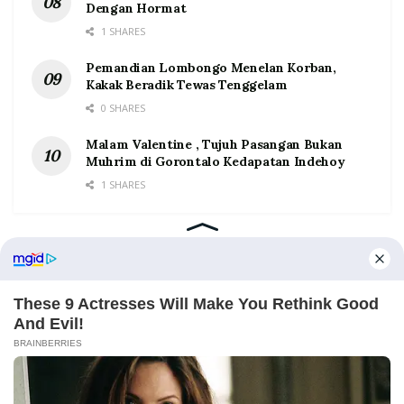
Dengan Hormat
1 SHARES
Pemandian Lombongo Menelan Korban,
Kakak Beradik Tewas Tenggelam
0 SHARES
Malam Valentine , Tujuh Pasangan Bukan
Muhrim di Gorontalo Kedapatan Indehoy
1 SHARES
Home
Tentang
Kontak
Redaksi
Pedoman Media Siber