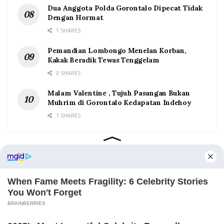
Dua Anggota Polda Gorontalo Dipecat Tidak
Dengan Hormat
1 SHARES
Pemandian Lombongo Menelan Korban,
Kakak Beradik Tewas Tenggelam
0 SHARES
Malam Valentine , Tujuh Pasangan Bukan
Muhrim di Gorontalo Kedapatan Indehoy
1 SHARES
Home
Tentang
Kontak
Redaksi
Pedoman Media Siber