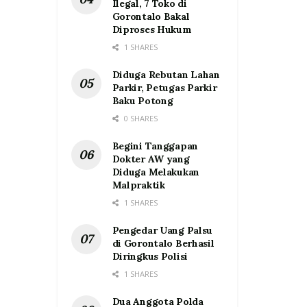
Ilegal, 7 Toko di
Gorontalo Bakal
Diproses Hukum
1 SHARES
Diduga Rebutan Lahan
Parkir, Petugas Parkir
Baku Potong
0 SHARES
Begini Tanggapan
Dokter AW yang
Diduga Melakukan
Malpraktik
1 SHARES
Pengedar Uang Palsu
di Gorontalo Berhasil
Diringkus Polisi
1 SHARES
Dua Anggota Polda