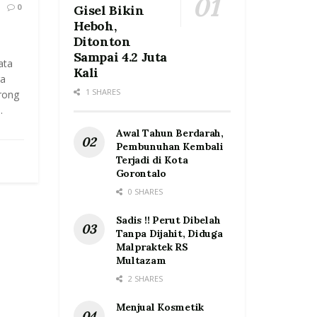
0
Gisel Bikin
Heboh,
Ditonton
Sampai 4.2 Juta
ata
Kali
ga
1 SHARES
rong
.
Awal Tahun Berdarah,
Pembunuhan Kembali
Terjadi di Kota
Gorontalo
0 SHARES
Sadis !! Perut Dibelah
Tanpa Dijahit, Diduga
Malpraktek RS
Multazam
2 SHARES
Menjual Kosmetik