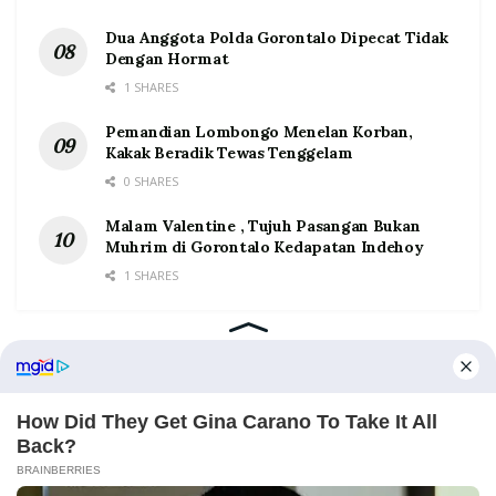
Dua Anggota Polda Gorontalo Dipecat Tidak
Dengan Hormat
1 SHARES
Pemandian Lombongo Menelan Korban,
Kakak Beradik Tewas Tenggelam
0 SHARES
Malam Valentine , Tujuh Pasangan Bukan
Muhrim di Gorontalo Kedapatan Indehoy
1 SHARES
Home
Tentang
Kontak
Redaksi
Pedoman Media Siber