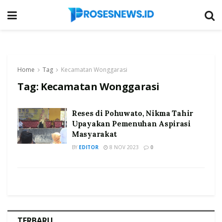
Home
Tag
Kecamatan Wonggarasi
Tag:
Kecamatan Wonggarasi
Reses di Pohuwato, Nikma Tahir
Upayakan Pemenuhan Aspirasi
Masyarakat
BY
EDITOR
8 NOV 2023
0
TERBARU