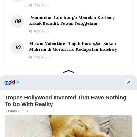
1 SHARES
Pemandian Lombongo Menelan Korban,
Kakak Beradik Tewas Tenggelam
0 SHARES
Malam Valentine , Tujuh Pasangan Bukan
Muhrim di Gorontalo Kedapatan Indehoy
1 SHARES
Home
Tentang
Kontak
Redaksi
Pedoman Media Siber
©2026 Prosesnews.id. All Rights Reserved.