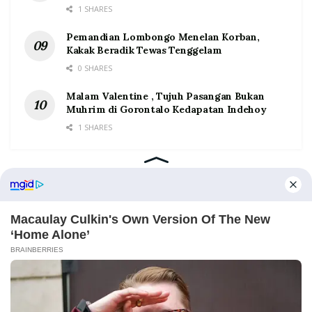
1 SHARES
Pemandian Lombongo Menelan Korban,
Kakak Beradik Tewas Tenggelam
0 SHARES
Malam Valentine , Tujuh Pasangan Bukan
Muhrim di Gorontalo Kedapatan Indehoy
1 SHARES
Home
Tentang
Kontak
Redaksi
Pedoman Media Siber
©2026 Prosesnews.id. All Rights Reserved.