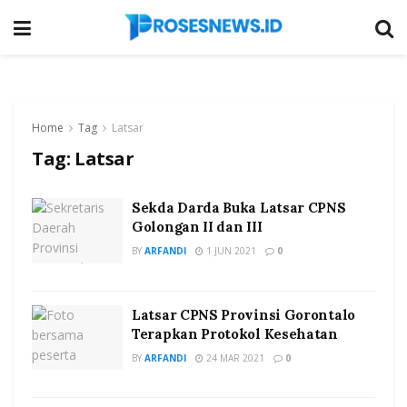
Home
Tag
Latsar
Tag:
Latsar
Sekda Darda Buka Latsar CPNS
Golongan II dan III
BY
ARFANDI
1 JUN 2021
0
Latsar CPNS Provinsi Gorontalo
Terapkan Protokol Kesehatan
BY
ARFANDI
24 MAR 2021
0