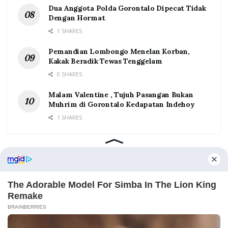
Dua Anggota Polda Gorontalo Dipecat Tidak
Dengan Hormat
1 SHARES
Pemandian Lombongo Menelan Korban,
Kakak Beradik Tewas Tenggelam
0 SHARES
Malam Valentine , Tujuh Pasangan Bukan
Muhrim di Gorontalo Kedapatan Indehoy
1 SHARES
Home
Tentang
Kontak
Redaksi
Pedoman Media Siber