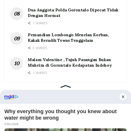
Dua Anggota Polda Gorontalo Dipecat Tidak
Dengan Hormat
1 SHARES
Pemandian Lombongo Menelan Korban,
Kakak Beradik Tewas Tenggelam
0 SHARES
Malam Valentine , Tujuh Pasangan Bukan
Muhrim di Gorontalo Kedapatan Indehoy
1 SHARES
Home
Tentang
Kontak
Redaksi
Pedoman Media Siber