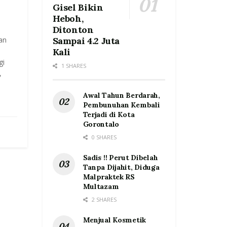
Gisel Bikin
Heboh,
Ditonton
an
Sampai 4.2 Juta
Kali
gi
1 SHARES
,
Awal Tahun Berdarah,
Pembunuhan Kembali
Terjadi di Kota
Gorontalo
0 SHARES
Sadis !! Perut Dibelah
Tanpa Dijahit, Diduga
Malpraktek RS
Multazam
2 SHARES
Menjual Kosmetik