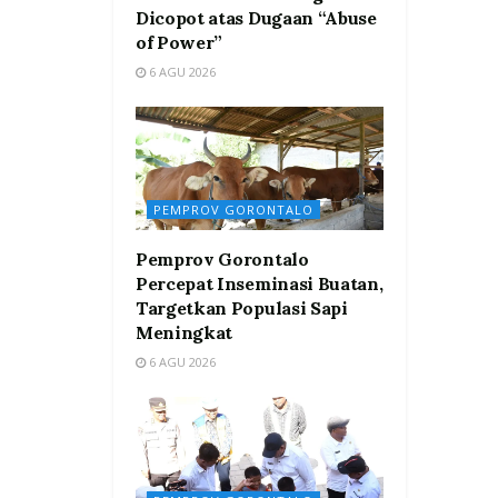
Dicopot atas Dugaan “Abuse
of Power”
6 AGU 2026
PEMPROV GORONTALO
Pemprov Gorontalo
Percepat Inseminasi Buatan,
Targetkan Populasi Sapi
Meningkat
6 AGU 2026