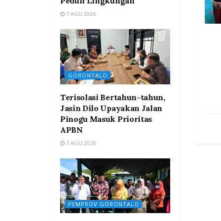
Peduli Lingkungan
7 AGU 2026
GORONTALO
Terisolasi Bertahun-tahun,
Jasin Dilo Upayakan Jalan
Pinogu Masuk Prioritas
APBN
7 AGU 2026
PEMPROV GORONTALO