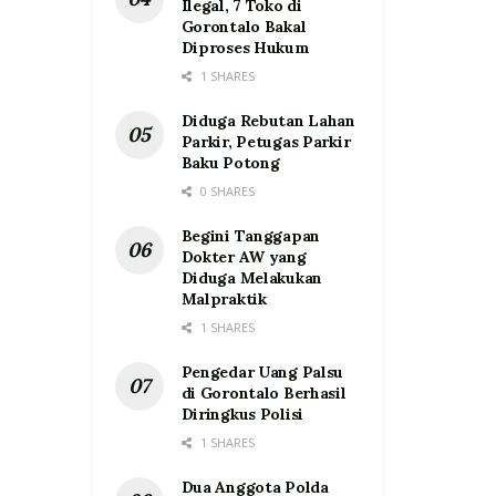
Ilegal, 7 Toko di
Gorontalo Bakal
Diproses Hukum
1 SHARES
Diduga Rebutan Lahan
Parkir, Petugas Parkir
Baku Potong
0 SHARES
Begini Tanggapan
Dokter AW yang
Diduga Melakukan
Malpraktik
1 SHARES
Pengedar Uang Palsu
di Gorontalo Berhasil
Diringkus Polisi
1 SHARES
Dua Anggota Polda