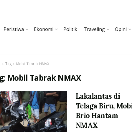
Peristiwa
Ekonomi
Politik
Traveling
Opini
e
Tag
Mobil Tabrak NMAX
g:
Mobil Tabrak NMAX
Lakalantas di
Telaga Biru, Mobi
Brio Hantam
NMAX