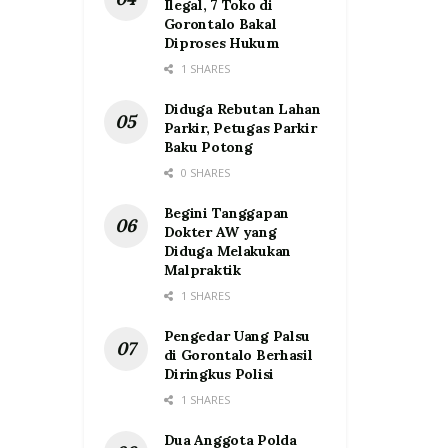
Ilegal, 7 Toko di
Gorontalo Bakal
Diproses Hukum
1 SHARES
Diduga Rebutan Lahan
Parkir, Petugas Parkir
Baku Potong
0 SHARES
Begini Tanggapan
Dokter AW yang
Diduga Melakukan
Malpraktik
1 SHARES
Pengedar Uang Palsu
di Gorontalo Berhasil
Diringkus Polisi
1 SHARES
Dua Anggota Polda