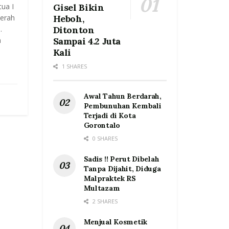
ua I
Gisel Bikin
erah
Heboh,
.
Ditonton
n
Sampai 4.2 Juta
Kali
1 SHARES
Awal Tahun Berdarah,
Pembunuhan Kembali
Terjadi di Kota
Gorontalo
0 SHARES
Sadis !! Perut Dibelah
Tanpa Dijahit, Diduga
Malpraktek RS
Multazam
2 SHARES
Menjual Kosmetik