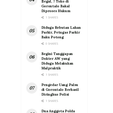
Ilegal, 7 Toko di
Gorontalo Bakal
Diproses Hukum
1 SHARES
Diduga Rebutan Lahan
Parkir, Petugas Parkir
Baku Potong
0 SHARES
Begini Tanggapan
Dokter AW yang
Diduga Melakukan
Malpraktik
1 SHARES
Pengedar Uang Palsu
di Gorontalo Berhasil
Diringkus Polisi
1 SHARES
Dua Anggota Polda