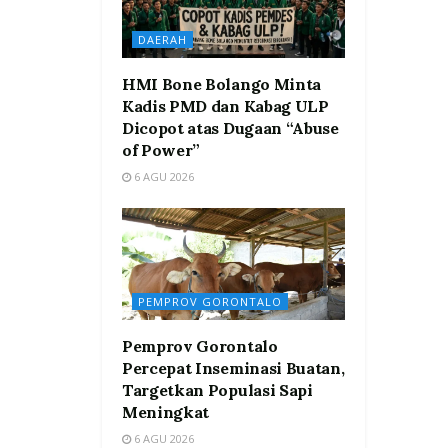
DAERAH
HMI Bone Bolango Minta
Kadis PMD dan Kabag ULP
Dicopot atas Dugaan “Abuse
of Power”
6 AGU 2026
PEMPROV GORONTALO
Pemprov Gorontalo
Percepat Inseminasi Buatan,
Targetkan Populasi Sapi
Meningkat
6 AGU 2026