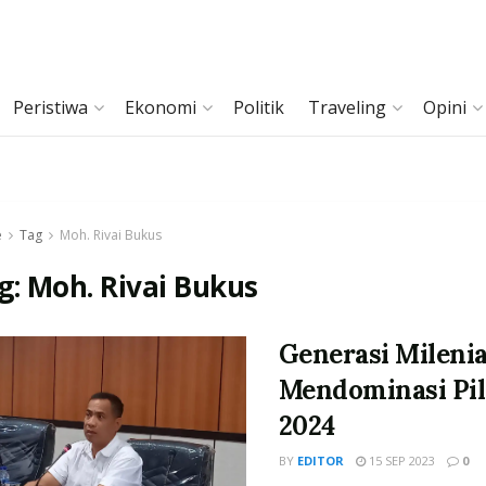
Peristiwa
Ekonomi
Politik
Traveling
Opini
e
Tag
Moh. Rivai Bukus
g:
Moh. Rivai Bukus
Generasi Milenia
Mendominasi Pil
2024
BY
EDITOR
15 SEP 2023
0