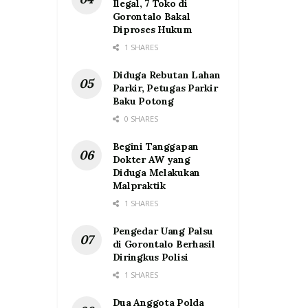
Ilegal, 7 Toko di
Gorontalo Bakal
Diproses Hukum
1 SHARES
Diduga Rebutan Lahan
Parkir, Petugas Parkir
Baku Potong
0 SHARES
Begini Tanggapan
Dokter AW yang
Diduga Melakukan
Malpraktik
1 SHARES
Pengedar Uang Palsu
di Gorontalo Berhasil
Diringkus Polisi
1 SHARES
Dua Anggota Polda