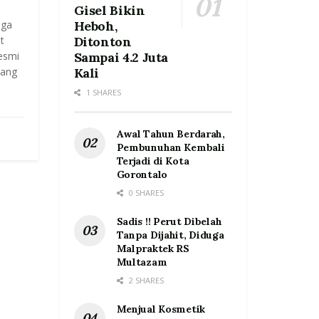
Gisel Bikin
aga
Heboh,
t
Ditonton
esmi
Sampai 4.2 Juta
yang
Kali
1 SHARES
Awal Tahun Berdarah,
Pembunuhan Kembali
Terjadi di Kota
Gorontalo
0 SHARES
Sadis !! Perut Dibelah
Tanpa Dijahit, Diduga
Malpraktek RS
Multazam
2 SHARES
Menjual Kosmetik