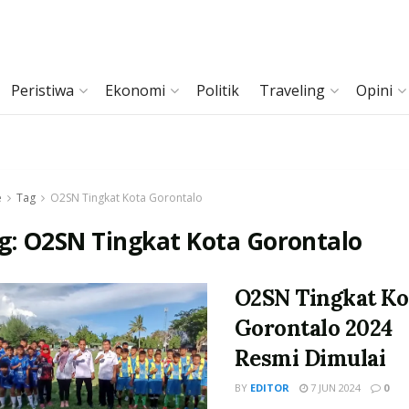
Peristiwa
Ekonomi
Politik
Traveling
Opini
e
Tag
O2SN Tingkat Kota Gorontalo
g:
O2SN Tingkat Kota Gorontalo
O2SN Tingkat Ko
Gorontalo 2024
Resmi Dimulai
BY
EDITOR
7 JUN 2024
0