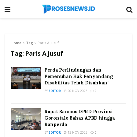
Home
Tag
Paris A Jusuf
Tag:
Paris A Jusuf
Perda Perlindungan dan
Pemenuhan Hak Penyandang
Disabilitas Telah Disahkan!
BY
EDITOR
20 NOV 2023
0
Rapat Banmus DPRD Provinsi
Gorontalo Bahas APBD hingga
Ranperda
BY
EDITOR
13 NOV 2023
0