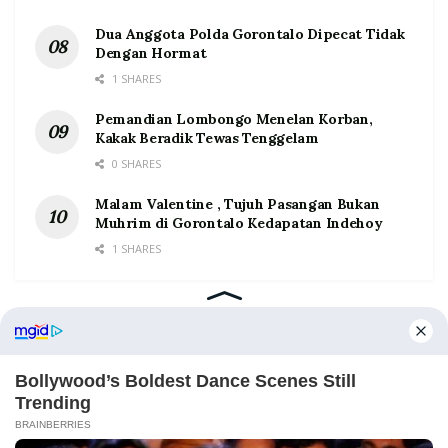
Dua Anggota Polda Gorontalo Dipecat Tidak
Dengan Hormat
1 SHARES
Pemandian Lombongo Menelan Korban,
Kakak Beradik Tewas Tenggelam
0 SHARES
Malam Valentine , Tujuh Pasangan Bukan
Muhrim di Gorontalo Kedapatan Indehoy
1 SHARES
Home
Tentang
Kontak
Redaksi
Pedoman Media Siber