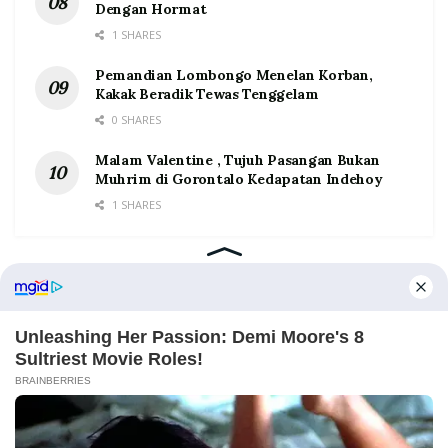
Dengan Hormat
1 SHARES
Pemandian Lombongo Menelan Korban,
Kakak Beradik Tewas Tenggelam
0 SHARES
Malam Valentine , Tujuh Pasangan Bukan
Muhrim di Gorontalo Kedapatan Indehoy
1 SHARES
Home
Tentang
Kontak
Redaksi
Pedoman Media Siber