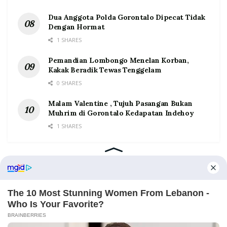
Dua Anggota Polda Gorontalo Dipecat Tidak
Dengan Hormat
1 SHARES
Pemandian Lombongo Menelan Korban,
Kakak Beradik Tewas Tenggelam
0 SHARES
Malam Valentine , Tujuh Pasangan Bukan
Muhrim di Gorontalo Kedapatan Indehoy
1 SHARES
Home
Tentang
Kontak
Redaksi
Pedoman Media Siber