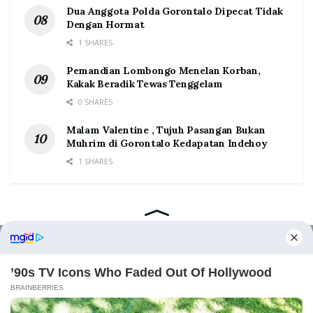
Dua Anggota Polda Gorontalo Dipecat Tidak
Dengan Hormat
1 SHARES
Pemandian Lombongo Menelan Korban,
Kakak Beradik Tewas Tenggelam
0 SHARES
Malam Valentine , Tujuh Pasangan Bukan
Muhrim di Gorontalo Kedapatan Indehoy
1 SHARES
Home
Tentang
Kontak
Redaksi
Pedoman Media Siber