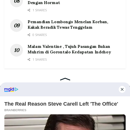
Dengan Hormat
1 SHARES
Pemandian Lombongo Menelan Korban,
Kakak Beradik Tewas Tenggelam
0 SHARES
Malam Valentine , Tujuh Pasangan Bukan
Muhrim di Gorontalo Kedapatan Indehoy
1 SHARES
Home
Tentang
Kontak
Redaksi
Pedoman Media Siber