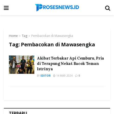
Home
Tag
Pembacokan di Mawasengka
Tag:
Pembacokan di Mawasengka
Akibat Terbakar Api Cemburu, Pria
di Terapung Nekat Bacok Teman
Istrinya
BY
EDITOR
14 MAR 2024
0
TERBARU