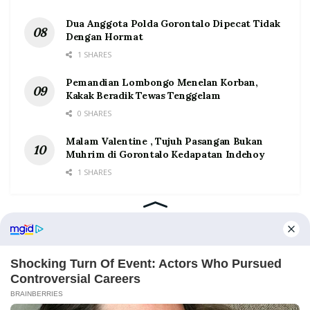
Dua Anggota Polda Gorontalo Dipecat Tidak
Dengan Hormat
1 SHARES
Pemandian Lombongo Menelan Korban,
Kakak Beradik Tewas Tenggelam
0 SHARES
Malam Valentine , Tujuh Pasangan Bukan
Muhrim di Gorontalo Kedapatan Indehoy
1 SHARES
Home
Tentang
Kontak
Redaksi
Pedoman Media Siber