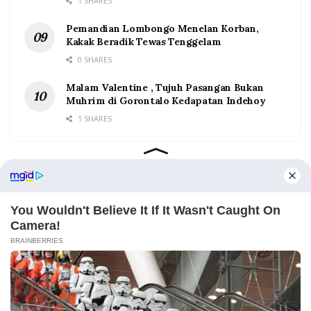
1 SHARES
Pemandian Lombongo Menelan Korban,
Kakak Beradik Tewas Tenggelam
0 SHARES
Malam Valentine , Tujuh Pasangan Bukan
Muhrim di Gorontalo Kedapatan Indehoy
1 SHARES
Home
Tentang
Kontak
Redaksi
Pedoman Media Siber
©2026 Prosesnews.id. All Rights Reserved.