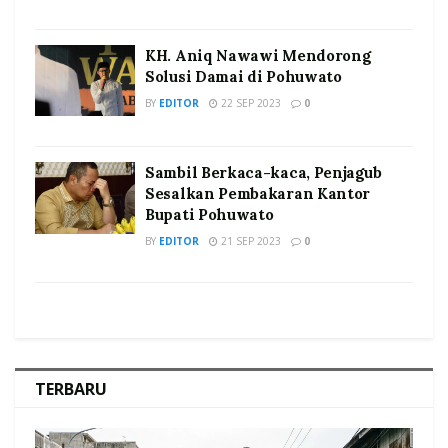
KH. Aniq Nawawi Mendorong
Solusi Damai di Pohuwato
BY
EDITOR
22 SEP 2023
0
Sambil Berkaca-kaca, Penjagub
Sesalkan Pembakaran Kantor
Bupati Pohuwato
BY
EDITOR
21 SEP 2023
0
TERBARU