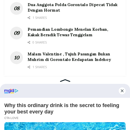
Dua Anggota Polda Gorontalo Dipecat Tidak
Dengan Hormat
1 SHARES
Pemandian Lombongo Menelan Korban,
Kakak Beradik Tewas Tenggelam
0 SHARES
Malam Valentine , Tujuh Pasangan Bukan
Muhrim di Gorontalo Kedapatan Indehoy
1 SHARES
Home
Tentang
Kontak
Redaksi
Pedoman Media Siber