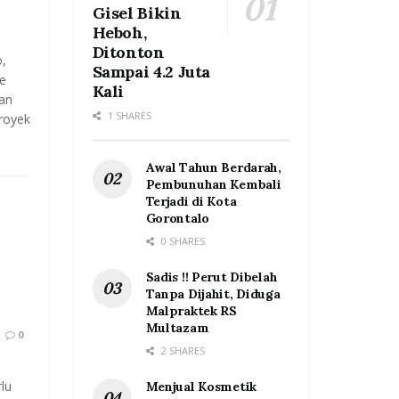
Gisel Bikin
Heboh,
Ditonton
,
Sampai 4.2 Juta
e
Kali
an
1 SHARES
royek
Awal Tahun Berdarah,
Pembunuhan Kembali
Terjadi di Kota
Gorontalo
0 SHARES
Sadis !! Perut Dibelah
Tanpa Dijahit, Diduga
Malpraktek RS
Multazam
0
2 SHARES
lu
Menjual Kosmetik