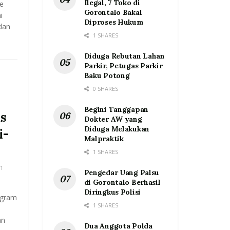
Ilegal, 7 Toko di
ke
Gorontalo Bakal
i
Diproses Hukum
dan
1 SHARES
Diduga Rebutan Lahan
Parkir, Petugas Parkir
Baku Potong
0 SHARES
Begini Tanggapan
as
Dokter AW yang
Diduga Melakukan
i-
Malpraktik
1 SHARES
1
Pengedar Uang Palsu
di Gorontalo Berhasil
Diringkus Polisi
ogram
1 SHARES
an
Dua Anggota Polda