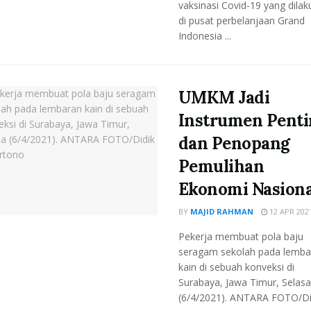
vaksinasi Covid-19 yang dila
di pusat perbelanjaan Grand
Indonesia ...
UMKM Jadi
Instrumen Penti
dan Penopang
Pemulihan
Ekonomi Nasiona
BY
MAJID RAHMAN
12 APR 202
Pekerja membuat pola baju
seragam sekolah pada lemba
kain di sebuah konveksi di
Surabaya, Jawa Timur, Selasa
(6/4/2021). ANTARA FOTO/Didi