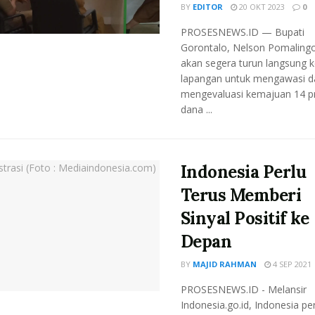
BY
EDITOR
20 OKT 2023
0
PROSESNEWS.ID — Bupati
Gorontalo, Nelson Pomalingo
akan segera turun langsung k
lapangan untuk mengawasi d
mengevaluasi kemajuan 14 p
dana ...
Indonesia Perlu
Terus Memberi
Sinyal Positif ke
Depan
BY
MAJID RAHMAN
4 SEP 2021
PROSESNEWS.ID - Melansir
Indonesia.go.id, Indonesia per