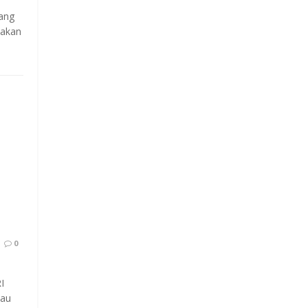
yang
 akan
0
I
jau