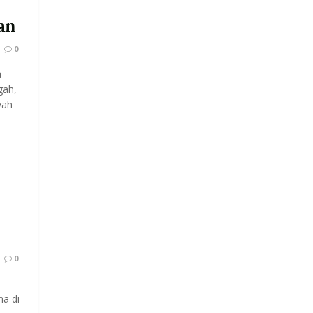
an
0
a
gah,
yah
0
a di