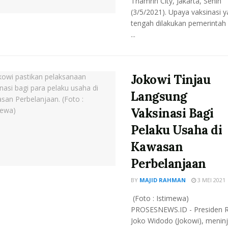
Thamrin City, Jakarta, Senin
(3/5/2021). Upaya vaksinasi 
tengah dilakukan pemerintah
...
Jokowi Tinjau
Langsung
Vaksinasi Bagi
Pelaku Usaha di
Kawasan
Perbelanjaan
BY
MAJID RAHMAN
3 MEI 2021
(Foto : Istimewa)
PROSESNEWS.ID - Presiden R
Joko Widodo (Jokowi), menin