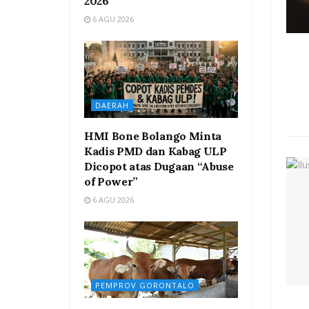
2026
6 AGU 2026
DAERAH
HMI Bone Bolango Minta
Kadis PMD dan Kabag ULP
Dicopot atas Dugaan “Abuse
of Power”
6 AGU 2026
PEMPROV GORONTALO