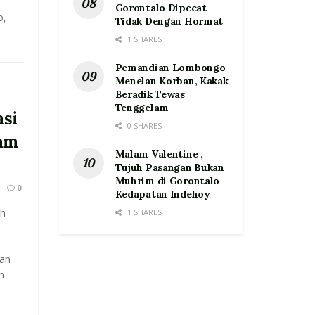
Gorontalo Dipecat
o,
Tidak Dengan Hormat
1 SHARES
Pemandian Lombongo
Menelan Korban, Kakak
Beradik Tewas
Tenggelam
si
0 SHARES
am
Malam Valentine ,
Tujuh Pasangan Bukan
Muhrim di Gorontalo
0
Kedapatan Indehoy
h
1 SHARES
lan
n