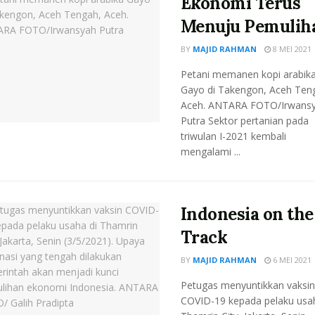
Ekonomi Terus
Menuju Pemulih
BY
MAJID RAHMAN
8 MEI 2021
Petani memanen kopi arabik
Gayo di Takengon, Aceh Ten
Aceh. ANTARA FOTO/Irwans
Putra Sektor pertanian pada
triwulan I-2021 kembali
mengalami ...
Indonesia on the
Track
BY
MAJID RAHMAN
6 MEI 2021
Petugas menyuntikkan vaksin
COVID-19 kepada pelaku usah