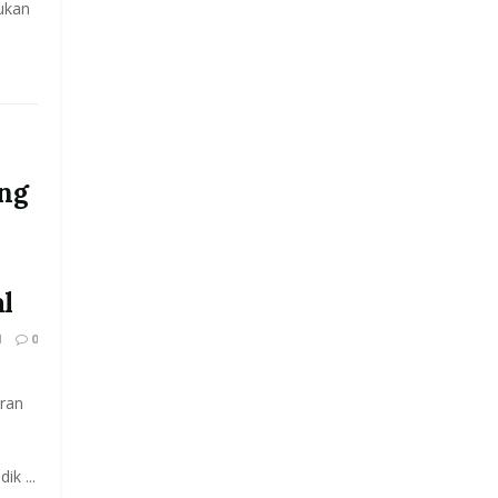
kukan
ng
l
1
0
ran
k ...