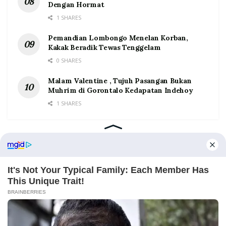
Dengan Hormat
1 SHARES
Pemandian Lombongo Menelan Korban,
Kakak Beradik Tewas Tenggelam
0 SHARES
Malam Valentine , Tujuh Pasangan Bukan
Muhrim di Gorontalo Kedapatan Indehoy
1 SHARES
Home
Tentang
Kontak
Redaksi
Pedoman Media Siber