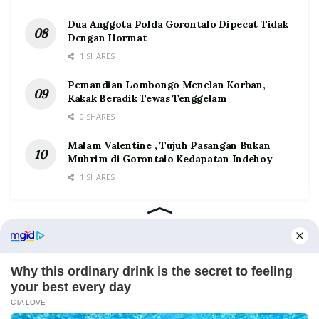
Dua Anggota Polda Gorontalo Dipecat Tidak
Dengan Hormat
1 SHARES
Pemandian Lombongo Menelan Korban,
Kakak Beradik Tewas Tenggelam
0 SHARES
Malam Valentine , Tujuh Pasangan Bukan
Muhrim di Gorontalo Kedapatan Indehoy
1 SHARES
Home
Tentang
Kontak
Redaksi
Pedoman Media Siber