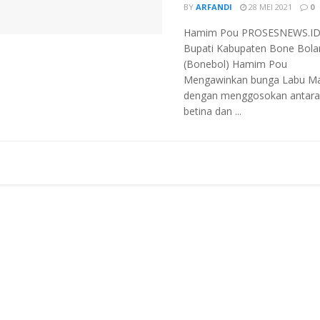
BY
ARFANDI
28 MEI 2021
0
Hamim Pou PROSESNEWS.ID
Bupati Kabupaten Bone Bol
(Bonebol) Hamim Pou
Mengawinkan bunga Labu M
dengan menggosokan antara
betina dan ...