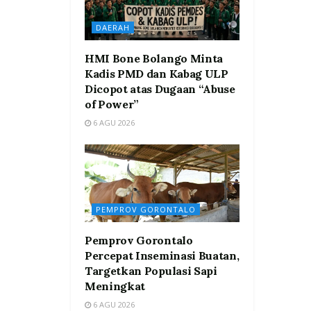
DAERAH
HMI Bone Bolango Minta
Kadis PMD dan Kabag ULP
Dicopot atas Dugaan “Abuse
of Power”
6 AGU 2026
PEMPROV GORONTALO
Pemprov Gorontalo
Percepat Inseminasi Buatan,
Targetkan Populasi Sapi
Meningkat
6 AGU 2026