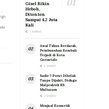
Gisel Bikin
Heboh,
 -
Ditonton
ango
Sampai 4.2 Juta
Kali
adu
1 SHARES
Awal Tahun Berdarah,
Pembunuhan Kembali
Terjadi di Kota
Gorontalo
0 SHARES
Sadis !! Perut Dibelah
Tanpa Dijahit, Diduga
Malpraktek RS
Multazam
2 SHARES
Menjual Kosmetik