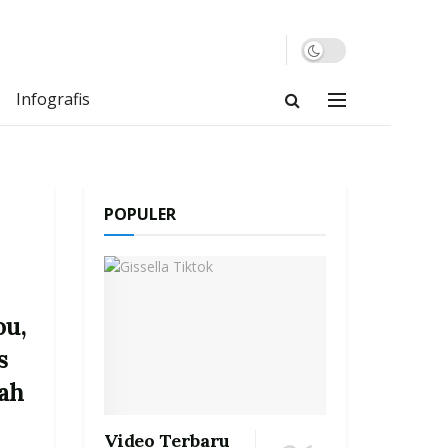
Infografis
POPULER
ou,
s
ah
Video Terbaru