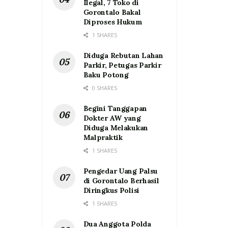
Ilegal, 7 Toko di
Gorontalo Bakal
Diproses Hukum
1 SHARES
Diduga Rebutan Lahan
Parkir, Petugas Parkir
Baku Potong
0 SHARES
Begini Tanggapan
Dokter AW yang
Diduga Melakukan
Malpraktik
1 SHARES
Pengedar Uang Palsu
di Gorontalo Berhasil
Diringkus Polisi
1 SHARES
Dua Anggota Polda