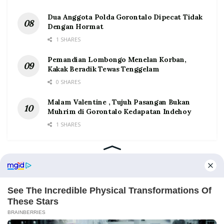
Dua Anggota Polda Gorontalo Dipecat Tidak
Dengan Hormat
1 SHARES
Pemandian Lombongo Menelan Korban,
Kakak Beradik Tewas Tenggelam
0 SHARES
Malam Valentine , Tujuh Pasangan Bukan
Muhrim di Gorontalo Kedapatan Indehoy
1 SHARES
Home
Tentang
Kontak
Redaksi
Pedoman Media Siber