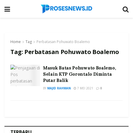
Home
Tag
Perbatasan Pohuwato Boalemo
Tag:
Perbatasan Pohuwato Boalemo
Masuk Batas Pohuwato Boalemo,
Selain KTP Gorontalo Diminta
Putar Balik
BY
MAJID RAHMAN
7 MEI 2021
0
TERBARU