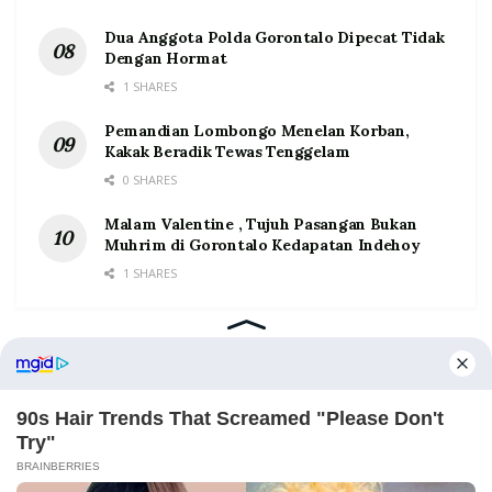
Dua Anggota Polda Gorontalo Dipecat Tidak
Dengan Hormat
1 SHARES
Pemandian Lombongo Menelan Korban,
Kakak Beradik Tewas Tenggelam
0 SHARES
Malam Valentine , Tujuh Pasangan Bukan
Muhrim di Gorontalo Kedapatan Indehoy
1 SHARES
Home
Tentang
Kontak
Redaksi
Pedoman Media Siber