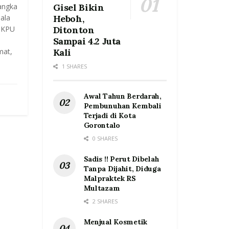
angka
Gisel Bikin
ala
Heboh,
, KPU
Ditonton
Sampai 4.2 Juta
mat,
Kali
1 SHARES
Awal Tahun Berdarah,
Pembunuhan Kembali
Terjadi di Kota
Gorontalo
0 SHARES
Sadis !! Perut Dibelah
Tanpa Dijahit, Diduga
Malpraktek RS
Multazam
2 SHARES
Menjual Kosmetik