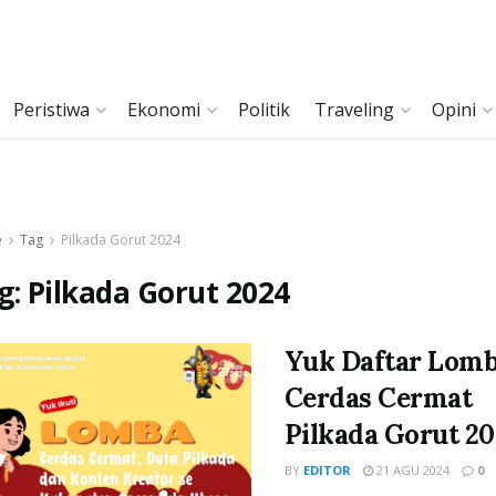
Peristiwa
Ekonomi
Politik
Traveling
Opini
e
Tag
Pilkada Gorut 2024
g:
Pilkada Gorut 2024
Yuk Daftar Lom
Cerdas Cermat
Pilkada Gorut 20
BY
EDITOR
21 AGU 2024
0