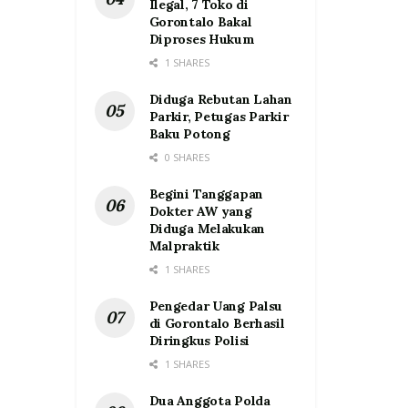
Ilegal, 7 Toko di
Gorontalo Bakal
Diproses Hukum
1 SHARES
Diduga Rebutan Lahan
Parkir, Petugas Parkir
Baku Potong
0 SHARES
Begini Tanggapan
Dokter AW yang
Diduga Melakukan
Malpraktik
1 SHARES
Pengedar Uang Palsu
di Gorontalo Berhasil
Diringkus Polisi
1 SHARES
Dua Anggota Polda