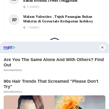
Kakak Beradik Tewas Tenggelam
0 SHARES
Malam Valentine , Tujuh Pasangan Bukan
Muhrim di Gorontalo Kedapatan Indehoy
1 SHARES
Home
Tentang
Kontak
Redaksi
Pedoman Media Siber
©2026 Prosesnews.id. All Rights Reserved.