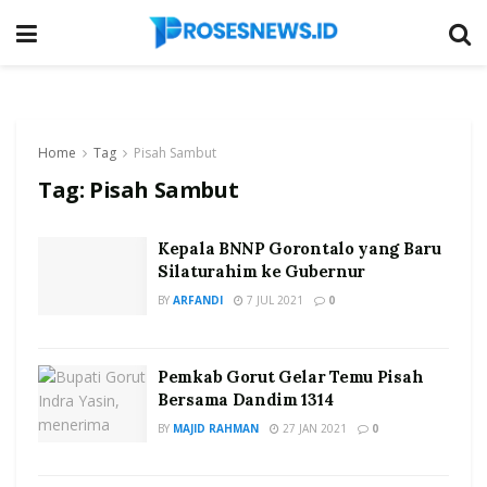
Home
Tag
Pisah Sambut
Tag:
Pisah Sambut
Kepala BNNP Gorontalo yang Baru
Silaturahim ke Gubernur
BY
ARFANDI
7 JUL 2021
0
Pemkab Gorut Gelar Temu Pisah
Bersama Dandim 1314
BY
MAJID RAHMAN
27 JAN 2021
0