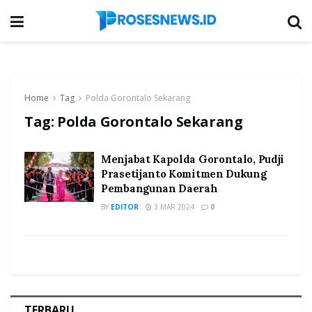
Home
Tag
Polda Gorontalo Sekarang
Tag:
Polda Gorontalo Sekarang
Menjabat Kapolda Gorontalo, Pudji
Prasetijanto Komitmen Dukung
Pembangunan Daerah
BY
EDITOR
3 MAR 2024
0
TERBARU