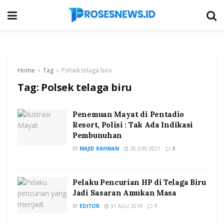
Home
Tag
Polsek telaga biru
Tag:
Polsek telaga biru
Penemuan Mayat di Pentadio
Resort, Polisi : Tak Ada Indikasi
Pembunuhan
BY
MAJID RAHMAN
26 JUN 2021
0
Pelaku Pencurian HP di Telaga Biru
Jadi Sasaran Amukan Masa
BY
EDITOR
31 AGU 2019
1