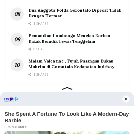
Dua Anggota Polda Gorontalo Dipecat Tidak
Dengan Hormat
1 SHARES
Pemandian Lombongo Menelan Korban,
Kakak Beradik Tewas Tenggelam
0 SHARES
Malam Valentine , Tujuh Pasangan Bukan
Muhrim di Gorontalo Kedapatan Indehoy
1 SHARES
Home
Tentang
Kontak
Redaksi
Pedoman Media Siber