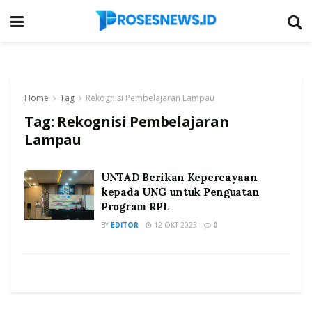
Home
Tag
Rekognisi Pembelajaran Lampau
Tag:
Rekognisi Pembelajaran
Lampau
UNTAD Berikan Kepercayaan
kepada UNG untuk Penguatan
Program RPL
BY
EDITOR
12 OKT 2023
0