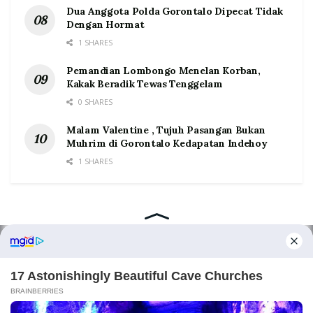
Dua Anggota Polda Gorontalo Dipecat Tidak
Dengan Hormat
1 SHARES
Pemandian Lombongo Menelan Korban,
Kakak Beradik Tewas Tenggelam
0 SHARES
Malam Valentine , Tujuh Pasangan Bukan
Muhrim di Gorontalo Kedapatan Indehoy
1 SHARES
Home
Tentang
Kontak
Redaksi
Pedoman Media Siber