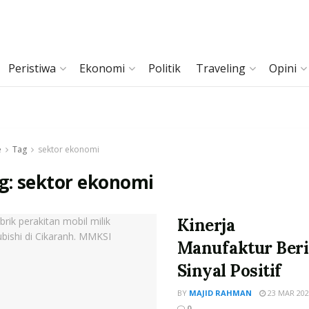
Peristiwa
Ekonomi
Politik
Traveling
Opini
e
Tag
sektor ekonomi
g:
sektor ekonomi
Kinerja
Manufaktur Beri
Sinyal Positif
BY
MAJID RAHMAN
23 MAR 202
0