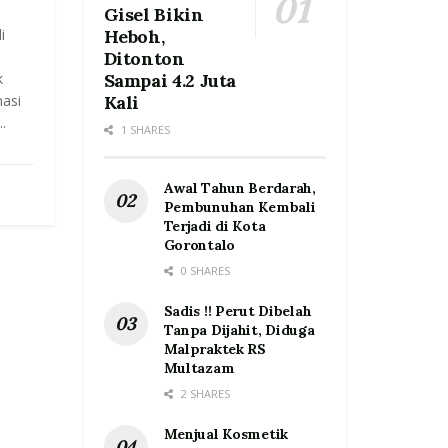
Gisel Bikin
i
Heboh,
Ditonton
k
Sampai 4.2 Juta
asi
Kali
.
1 SHARES
Awal Tahun Berdarah,
Pembunuhan Kembali
Terjadi di Kota
Gorontalo
0 SHARES
Sadis !! Perut Dibelah
Tanpa Dijahit, Diduga
Malpraktek RS
Multazam
2 SHARES
Menjual Kosmetik