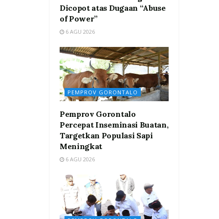
Dicopot atas Dugaan “Abuse
of Power”
6 AGU 2026
PEMPROV GORONTALO
Pemprov Gorontalo
Percepat Inseminasi Buatan,
Targetkan Populasi Sapi
Meningkat
6 AGU 2026