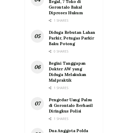
Ilegal, 7 Toko di
Gorontalo Bakal
Diproses Hukum
1 SHARES
Diduga Rebutan Lahan
Parkir, Petugas Parkir
Baku Potong
0 SHARES
Begini Tanggapan
Dokter AW yang
Diduga Melakukan
Malpraktik
1 SHARES
Pengedar Uang Palsu
di Gorontalo Berhasil
Diringkus Polisi
1 SHARES
Dua Anggota Polda