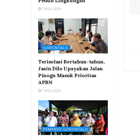
Peduli Lingkungan
7 AGU 2026
GORONTALO
Terisolasi Bertahun-tahun,
Jasin Dilo Upayakan Jalan
Pinogu Masuk Prioritas
APBN
7 AGU 2026
PEMPROV GORONTALO