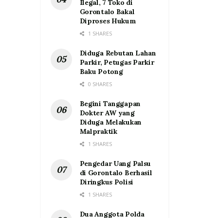
Ilegal, 7 Toko di
Gorontalo Bakal
Diproses Hukum
1 SHARES
Diduga Rebutan Lahan
Parkir, Petugas Parkir
Baku Potong
0 SHARES
Begini Tanggapan
Dokter AW yang
Diduga Melakukan
Malpraktik
1 SHARES
Pengedar Uang Palsu
di Gorontalo Berhasil
Diringkus Polisi
1 SHARES
Dua Anggota Polda