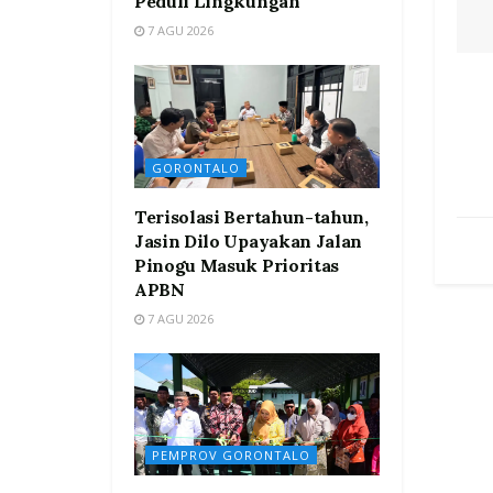
Peduli Lingkungan
7 AGU 2026
GORONTALO
Terisolasi Bertahun-tahun,
Jasin Dilo Upayakan Jalan
Pinogu Masuk Prioritas
APBN
7 AGU 2026
PEMPROV GORONTALO