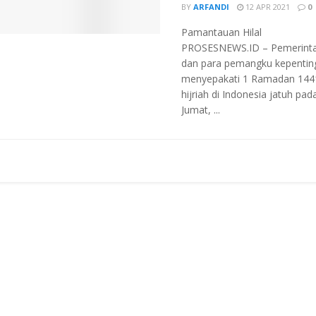
BY
ARFANDI
12 APR 2021
0
Pamantauan Hilal
PROSESNEWS.ID – Pemerinta
dan para pemangku kepentin
menyepakati 1 Ramadan 144
hijriah di Indonesia jatuh pad
Jumat, ...