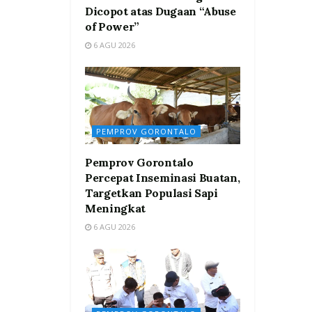
Dicopot atas Dugaan “Abuse
of Power”
6 AGU 2026
PEMPROV GORONTALO
Pemprov Gorontalo
Percepat Inseminasi Buatan,
Targetkan Populasi Sapi
Meningkat
6 AGU 2026