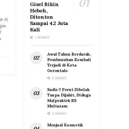
Gisel Bikin
Heboh,
Ditonton
h RI
Sampai 4.2 Juta
gan
Kali
1
1 SHARES
a
Awal Tahun Berdarah,
Pembunuhan Kembali
Terjadi di Kota
Gorontalo
0 SHARES
Sadis !! Perut Dibelah
Tanpa Dijahit, Diduga
Malpraktek RS
Multazam
2 SHARES
Menjual Kosmetik