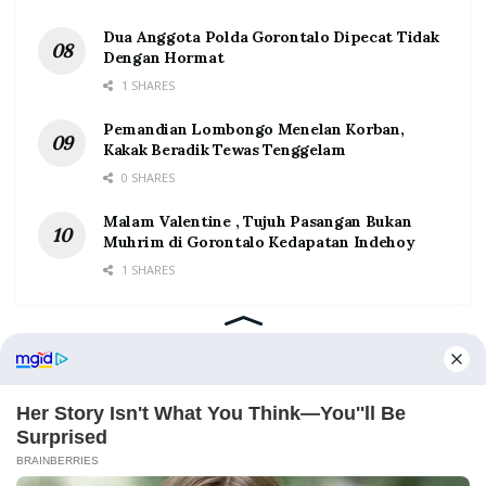
Dua Anggota Polda Gorontalo Dipecat Tidak
Dengan Hormat
1 SHARES
Pemandian Lombongo Menelan Korban,
Kakak Beradik Tewas Tenggelam
0 SHARES
Malam Valentine , Tujuh Pasangan Bukan
Muhrim di Gorontalo Kedapatan Indehoy
1 SHARES
Home
Tentang
Kontak
Redaksi
Pedoman Media Siber