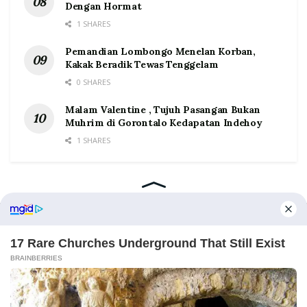
Dengan Hormat
1 SHARES
Pemandian Lombongo Menelan Korban,
Kakak Beradik Tewas Tenggelam
0 SHARES
Malam Valentine , Tujuh Pasangan Bukan
Muhrim di Gorontalo Kedapatan Indehoy
1 SHARES
Home
Tentang
Kontak
Redaksi
Pedoman Media Siber