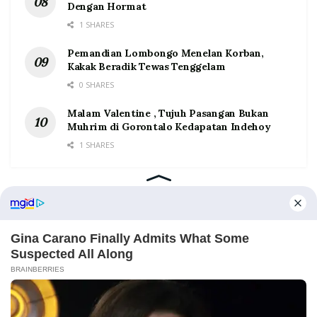
Dengan Hormat
1 SHARES
Pemandian Lombongo Menelan Korban,
Kakak Beradik Tewas Tenggelam
0 SHARES
Malam Valentine , Tujuh Pasangan Bukan
Muhrim di Gorontalo Kedapatan Indehoy
1 SHARES
Home
Tentang
Kontak
Redaksi
Pedoman Media Siber